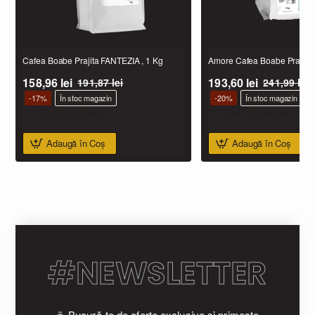
Cafea Boabe Prajita FANTEZIA , 1 Kg
Amore Cafea Boabe Prajita,
158,96 lei
193,60 lei
191,87 lei
241,99 lei
-17%
În stoc magazin
-20%
În stoc magazin
*In limita stocului disponibil
*In limita stocului disponibil
Adaugă în Coş
Adaugă în Coş
#NEWSLETTER
☕ Bucură-te de oferte exclusive și primește