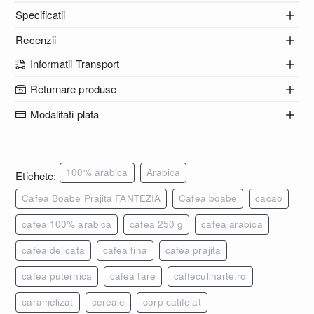
Specificatii
Recenzii
Informatii Transport
Returnare produse
Modalitati plata
100% arabica
Arabica
Etichete:
Cafea Boabe Prajita FANTEZIA
Cafea boabe
cacao
cafea 100% arabica
cafea 250 g
cafea arabica
cafea delicata
cafea fina
cafea prajita
cafea puternica
cafea tare
caffeculinarte.ro
caramelizat
cereale
corp catifelat