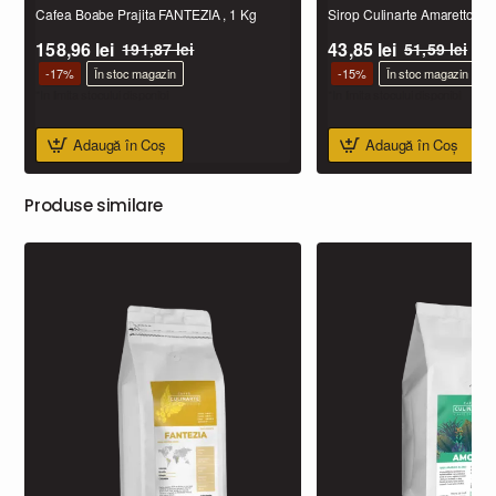
Cafea Boabe Prajita FANTEZIA , 1 Kg
Sirop Culinarte Amaretto
158,96 lei
43,85 lei
191,87 lei
51,59 lei
-17%
În stoc magazin
-15%
În stoc magazin
*In limita stocului disponibil
*In limita stocului disponibil
Adaugă în Coş
Adaugă în Coş
Produse similare