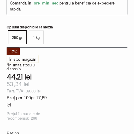
Comandă în
ore
min
sec
pentru a beneficia de expediere
rapidă
Optiuni disponibile fantezia
250 gr
1 kg
-17%
În stoc magazin
*In limita stocului
disponibil
44,21 lei
53,34 lei
Fără TVA: 39,83 lei
Preț per 100g: 17,69
lei
Preţul în puncte de
recompensă: 266
Rating