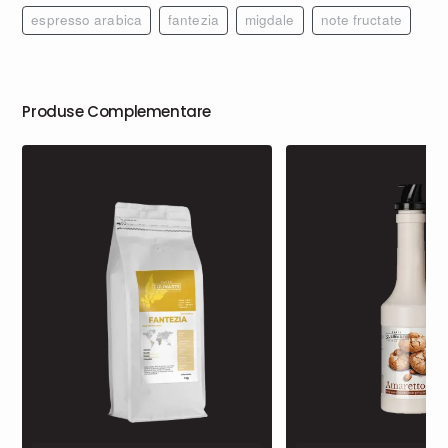
espresso arabica
fantezia
migdale
note fructate
Produse Complementare