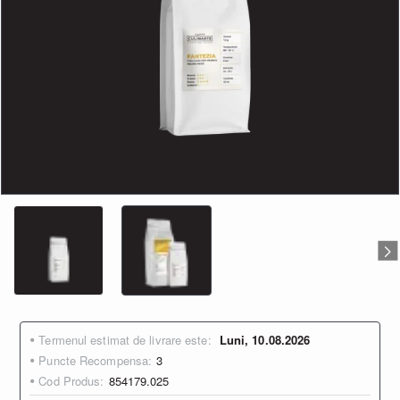
Termenul estimat de livrare este:
Luni, 10.08.2026
Puncte Recompensa:
3
Cod Produs:
854179.025