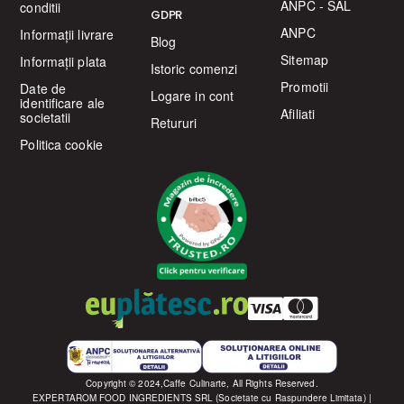
ANPC - SAL
conditii
GDPR
ANPC
Informații livrare
Blog
Sitemap
Informații plata
Istoric comenzi
Promotii
Date de
Logare in cont
identificare ale
Afiliati
societatii
Retururi
Politica cookie
Copyright © 2024,Caffe Culinarte, All Rights Reserved.
EXPERTAROM FOOD INGREDIENTS SRL (Societate cu Raspundere Limitata) |